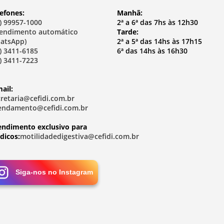
efones:
Manhã:
) 99957-1000
2ª a 6ª das 7hs às 12h30
tendimento automático
Tarde:
atsApp)
2ª a 5ª das 14hs às 17h15
) 3411-6185
6ª das 14hs às 16h30
) 3411-7223
ail:
cretaria@cefidi.com.br
endamento@cefidi.com.br
endimento exclusivo para
dicos:
motilidadedigestiva@cefidi.com.br
Siga-nos no Instagram