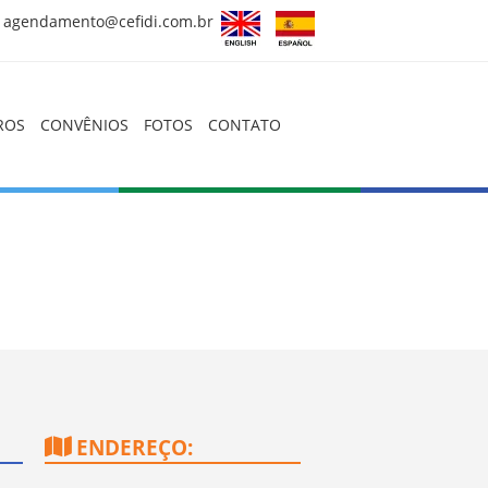
agendamento@cefidi.com.br
HOME
QUEM SOMOS
ROS
CONVÊNIOS
FOTOS
CONTATO
CORPO CLÍNICO
EXAMES
PREPAROS
CONVÊNIOS
FOTOS
CONTATO
ENDEREÇO:
Artigos, Dicas e Novidades