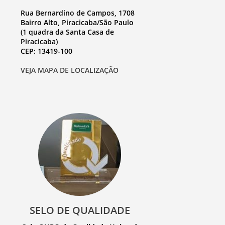
Rua Bernardino de Campos, 1708
Bairro Alto, Piracicaba/São Paulo
(1 quadra da Santa Casa de
Piracicaba)
CEP: 13419-100
VEJA MAPA DE LOCALIZAÇÃO
La Rentrée du Petit Nicolas :
[EPUB, PDF, E-Book]
SPECTACULAR SPIDER-MAN
BY DEMATTEIS & BUSCEMA
OMNIBUS SAL BUSCEMA
GREEN GOBLIN C OVER |
(EPUB, PDF)
Vanishing Point: Perspective
for Comics from the Ground
Up : Ebook
SELO DE QUALIDADE
Dame, König, As, Spion |